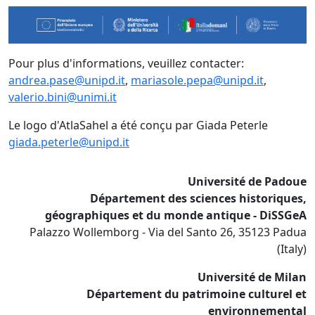
Pour plus d'informations, veuillez contacter:
andrea.pase@unipd.it
,
mariasole.pepa@unipd.it
,
valerio.bini@unimi.it
Le logo d'AtlaSahel a été conçu par Giada Peterle
giada.peterle@unipd.it
Université de Padoue
Département des sciences historiques,
géographiques et du monde antique - DiSSGeA
Palazzo Wollemborg - Via del Santo 26, 35123 Padua
(Italy)
Université de Milan
Département du patrimoine culturel et
environnemental