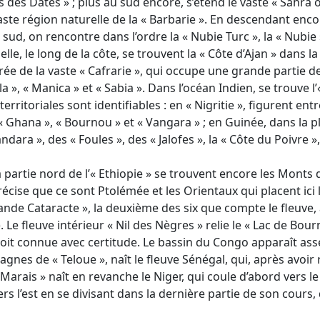
s des Dates » ; plus au sud encore, s’étend le vaste « Sahra 
 vaste région naturelle de la « Barbarie ». En descendant encor
 sud, on rencontre dans l’ordre la « Nubie Turc », la « Nubie »
uelle, le long de la côte, se trouvent la « Côte d’Ajan » dans l
rée de la vaste « Cafrarie », qui occupe une grande partie de
», « Manica » et « Sabia ». Dans l’océan Indien, se trouve l
territoriales sont identifiables : en « Nigritie », figurent e
 « Ghana », « Bournou » et « Vangara » ; en Guinée, dans la
ara », des « Foules », des « Jalofes », la « Côte du Poivre », l
 partie nord de l’« Ethiopie » se trouvent encore les Monts 
précise que ce sont Ptolémée et les Orientaux qui placent ici 
Grande Cataracte », la deuxième des six que compte le fleu
 Le fleuve intérieur « Nil des Nègres » relie le « Lac de Bou
oit connue avec certitude. Le bassin du Congo apparaît ass
nes de « Teloue », naît le fleuve Sénégal, qui, après avoir r
 « Marais » naît en revanche le Niger, qui coule d’abord vers 
s l’est en se divisant dans la dernière partie de son cours