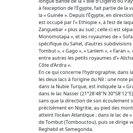
longue bande de la « Bile d’Ulgerid ou Pay
à l’exception de l’Égypte, fait partie de la
la « Guinée ». Depuis l’Égypte, en direction
est occupé par l’« Ethiopie », à l’est de laq
Zanguebar » plus au sud ; celle-ci est sépa
Monomotapa », et les royaumes de « Sofala 
spécifique du Sahel, d’autres subdivisions 
Tombut », « Gago », « Lanlem », « Faran »,
entre autres les petits royaumes d’« Alichand
Côte d’Ardra ».
En ce qui concerne l’hydrographie, dans la
les deux lacs à l’origine du Nil : une note 
dans la Nubie Turque, est indiquée la « 
dans le lac Nasser (21°28′48″N 30°58′12″E).
sans que la direction de son écoulement s
précisément en Nigritie, au pied des montag
atteint l’océan Atlantique ; dans le lac de
de Tombut (Tombouctou), puis se dirige ver
Reghebil et Semegonda.