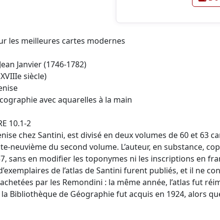
sur les meilleures cartes modernes
 Jean Janvier (1746-1782)
XVIIIe siècle)
enise
alcographie avec aquarelles à la main
RE 10.1-2
Venise chez Santini, est divisé en deux volumes de 60 et 63 
nte-neuvième du second volume. L’auteur, en substance, copie 
 sans en modifier les toponymes ni les inscriptions en françai
emplaires de l’atlas de Santini furent publiés, et il ne con
t achetées par les Remondini : la même année, l’atlas fut réi
la Bibliothèque de Géographie fut acquis en 1924, alors que