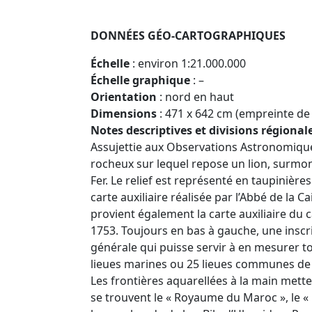
DONNÉES GÉO-CARTOGRAPHIQUES
Échelle
: environ 1:21.000.000
Échelle graphique
: –
Orientation
: nord en haut
Dimensions
: 471 x 642 cm (empreinte de 
Notes descriptives et divisions régional
Assujettie aux Observations Astronomique 
rocheux sur lequel repose un lion, surmon
Fer. Le relief est représenté en taupinières
carte auxiliaire réalisée par l’Abbé de la C
provient également la carte auxiliaire du 
1753. Toujours en bas à gauche, une inscr
générale qui puisse servir à en mesurer to
lieues marines ou 25 lieues communes de 
Les frontières aquarellées à la main metten
se trouvent le « Royaume du Maroc », le « R