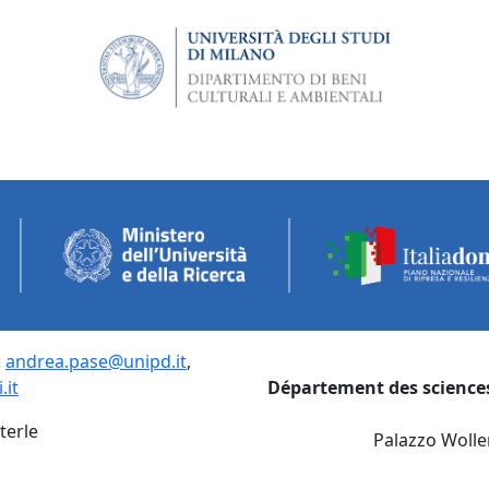
:
andrea.pase@unipd.it
,
.it
Département des science
terle
Palazzo Wolle