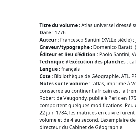
Titre du volume
: Atlas universel dressé 
Date
: 1776
Auteur
: Francesco Santini (XVIIIe siècle) ;
Graveur/typographe
: Domenico Baratti (
Éditeur et lieu d’édition
: Paolo Santini, V
Technique d’exécution des planche
s : c
Langue
: français
Cote
: Bibliothèque de Géographie, ATL. P
Notes sur le volume
: l’atlas, imprimé à 
consacrée au continent africain est la tre
Robert de Vaugondy, publié à Paris en 1757,
comportent quelques modifications. Peu d’ex
22 juin 1784, les matrices en cuivre furen
volume et de 4 au second. L’exemplaire de 
directeur du Cabinet de Géographie.