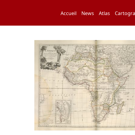
Skip
to
Accueil
News
Atlas
Cartogra
content