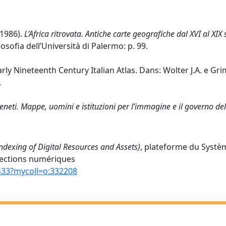
(1986).
L’Africa ritrovata. Antiche carte geografiche dal XVI al XIX
osofia dell’Università di Palermo: p. 99.
ly Nineteenth Century Italian Atlas. Dans: Wolter J.A. e Grim 
.
eneti. Mappe, uomini e istituzioni per l’immagine e il governo del 
ndexing of Digital Resources and Assets)
, plateforme du Systèm
llections numériques
8433?mycoll=o:332208