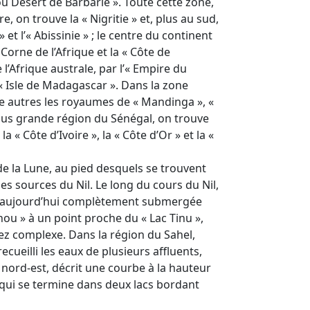
ou Desert de Barbarie ». Toute cette zone,
e, on trouve la « Nigritie » et, plus au sud,
 et l’« Abissinie » ; le centre du continent
a Corne de l’Afrique et la « Côte de
 l’Afrique australe, par l’« Empire du
’« Isle de Madagascar ». Dans la zone
ntre autres les royaumes de « Mandinga », «
 plus grande région du Sénégal, on trouve
a « Côte d’Ivoire », la « Côte d’Or » et la «
de la Lune, au pied desquels se trouvent
les sources du Nil. Le long du cours du Nil,
ve, aujourd’hui complètement submergée
rnou » à un point proche du « Lac Tinu »,
ez complexe. Dans la région du Sahel,
ecueilli les eaux de plusieurs affluents,
le nord-est, décrit une courbe à la hauteur
, qui se termine dans deux lacs bordant