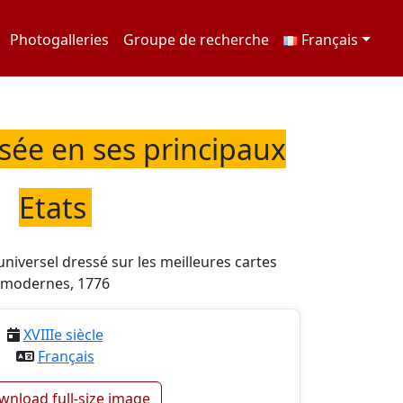
Photogalleries
Groupe de recherche
Français
isée en ses principaux
Etats
universel dressé sur les meilleures cartes
modernes, 1776
XVIIIe siècle
Français
nload full-size image