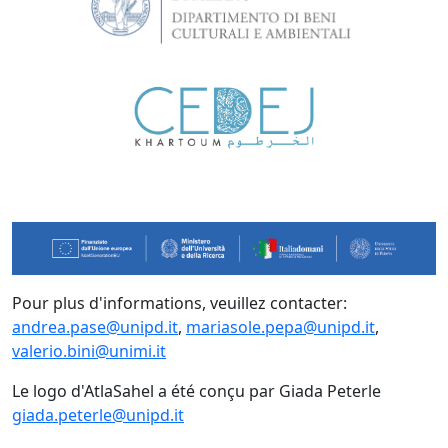
Pour plus d'informations, veuillez contacter:
andrea.pase@unipd.it
,
mariasole.pepa@unipd.it
,
valerio.bini@unimi.it
Le logo d'AtlaSahel a été conçu par Giada Peterle
giada.peterle@unipd.it