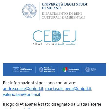
Per informazioni si possono contattare:
andrea.pase@unipd.it
,
mariasole.pepa@unipd.it
,
valerio.bini@unimi.it
Il logo di AtlaSahel è stato disegnato da Giada Peterle