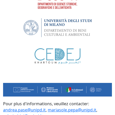
Pour plus d'informations, veuillez contacter:
andrea.pase@unipd.it
,
mariasole.pepa@unipd.it
,