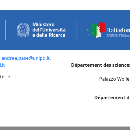
:
andrea.pase@unipd.it
,
.it
Département des science
terle
Palazzo Wolle
Département du