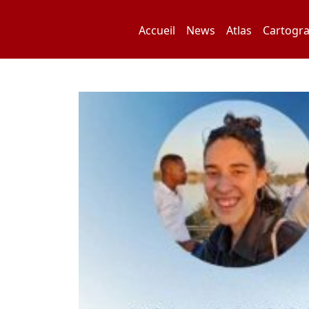
Skip
to
Accueil
News
Atlas
Cartogra
content