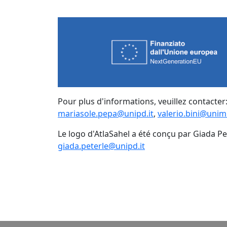
Pour plus d'informations, veuillez contacter
mariasole.pepa@unipd.it
,
valerio.bini@unimi
Le logo d'AtlaSahel a été conçu par Giada Pe
giada.peterle@unipd.it