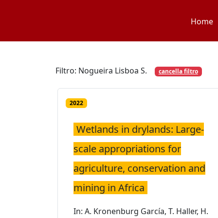
Skip
to
Home
content
Filtro: Nogueira Lisboa S.
cancella filtro
2022
Wetlands in drylands: Large-
scale appropriations for
agriculture, conservation and
mining in Africa
In: A. Kronenburg García, T. Haller, H.