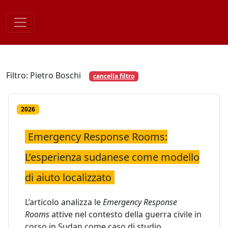
Skip
to
content
Filtro: Pietro Boschi
cancella filtro
2026
Emergency Response Rooms:
L’esperienza sudanese come modello
di aiuto localizzato
L’articolo analizza le
Emergency Response
Rooms
attive nel contesto della guerra civile in
corso in Sudan come caso di studio