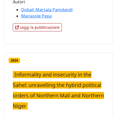
Autori
Dobah Marsala Pamdandi
Mariasole Pepa
Leggi la pubblicazione
2024
Informality and insecurity in the
Sahel: unravelling the hybrid political
orders of Northern Mali and Northern
Niger