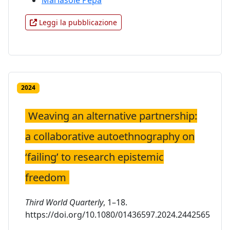
Mariasole Pepa
Leggi la pubblicazione
2024
Weaving an alternative partnership:
a collaborative autoethnography on
‘failing’ to research epistemic
freedom
Third World Quarterly
, 1–18.
https://doi.org/10.1080/01436597.2024.2442565