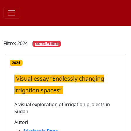
Skip
to
content
Filtro: 2024
cancella filtro
2024
Visual essay “Endlessly changing
irrigation spaces”
A visual exploration of irrigation projects in
Sudan
Autori