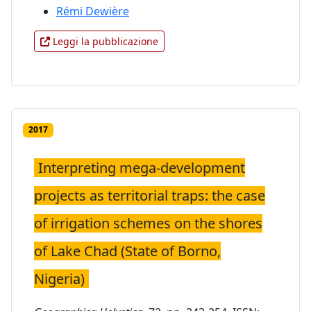
Rémi Dewière
Leggi la pubblicazione
2017
Interpreting mega-development
projects as territorial traps: the case
of irrigation schemes on the shores
of Lake Chad (State of Borno,
Nigeria)