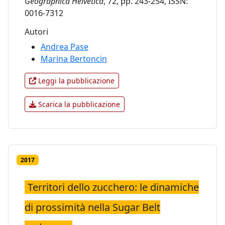
Geographica Helvetica
, 72, pp. 243-254, ISSN:
0016-7312
Autori
Andrea Pase
Marina Bertoncin
Leggi la pubblicazione
Scarica la pubblicazione
2017
Territori dello zucchero: le dinamiche
di prossimità nella Sugar Belt